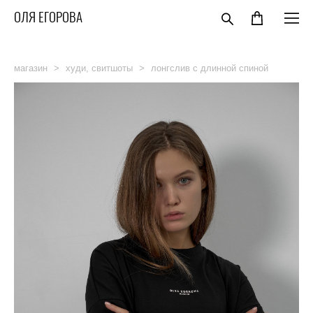
ОЛЯ ЕГОРОВА
магазин
>
худи, свитшоты
>
лонгслив с длинной спиной