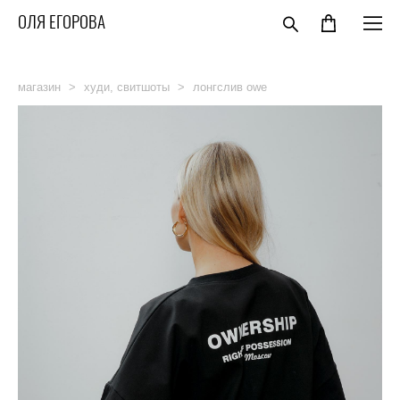
ОЛЯ ЕГОРОВА
магазин
>
худи, свитшоты
>
лонгслив owe